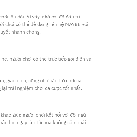
ơi lâu dài. Vì vậy, nhà cái đã đầu tư
ời chơi có thể dễ dàng liên hệ MAY88 với
quyết nhanh chóng.
ine, người chơi có thể trực tiếp gọi điện và
, giao dịch, cũng như các trò chơi cá
ại trải nghiệm chơi cá cược tốt nhất.
khác giúp người chơi kết nối với đội ngũ
phản hồi ngay lập tức mà không cần phải