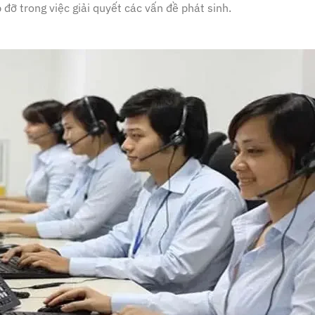
 đỡ trong việc giải quyết các vấn đề phát sinh.