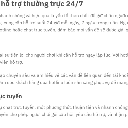
 hỗ trợ thường trực 24/7
hanh chóng và hiệu quả là yếu tố then chốt để giữ chân người ch
 cung cấp hỗ trợ suốt 24 giờ mỗi ngày, 7 ngày trong tuần. Ngư
tline hoặc chat trực tuyến, đảm bảo mọi vấn đề sẽ được giải 
sự tiện lợi cho người chơi khi cần hỗ trợ ngay lập tức. Với hotl
viên hỗ trợ.
ạo chuyên sâu và am hiểu về các vấn đề liên quan đến tài khoản
hăm sóc khách hàng qua hotline luôn sẵn sàng phục vụ để mang l
ực tuyến
vụ chat trực tuyến, một phương thức thuận tiện và nhanh chóng 
yến cho phép người chơi gửi câu hỏi, yêu cầu hỗ trợ, và nhận 