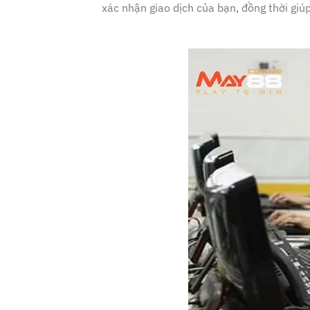
xác nhận giao dịch của bạn, đồng thời giúp