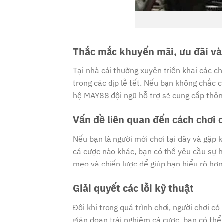
Thắc mắc khuyến mãi, ưu đãi và
Tại nhà cái thường xuyên triển khai các c
trong các dịp lễ tết. Nếu bạn không chắc 
hệ MAY88 đội ngũ hỗ trợ sẽ cung cấp thông
Vấn đề liên quan đến cách chơi c
Nếu bạn là người mới chơi tại đây và gặp k
cá cược nào khác, bạn có thể yêu cầu sự h
mẹo và chiến lược để giúp bạn hiểu rõ hơ
Giải quyết các lỗi kỹ thuật
Đôi khi trong quá trình chơi, người chơi có
gián đoạn trải nghiệm cá cược, bạn có thể 