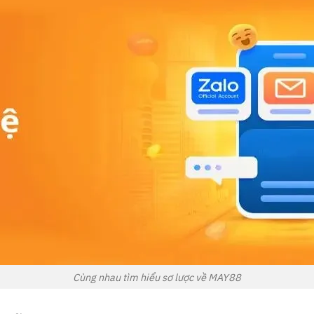
Cùng nhau tìm hiểu sơ lược về MAY88