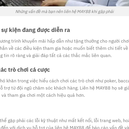
Những vấn đề mà bạn nên liên hệ MAY88 khi gặp phải
 sự kiện đang được diễn ra
hương trình khuyến mãi hấp dẫn như tặng thưởng cho người chơi 
chắn về các điều kiện tham gia hoặc muốn biết thêm chi tiết về
 tin rõ ràng và giải đáp tất cả các thắc mắc liên quan.
ác trò chơi cá cược
hó khăn trong việc hiểu cách chơi các trò chơi như poker, baccar
ỗ trợ từ đội ngũ chăm sóc khách hàng. Liên hệ MAY88 họ sẽ giải
n và tham gia chơi một cách hiệu quả hơn.
 thể gặp phải các lỗi kỹ thuật như mất kết nối, lỗi trang web, h
đến với dịch vụ hỗ trợ của liên hệ MAY88 để báo cáo vấn đề và 