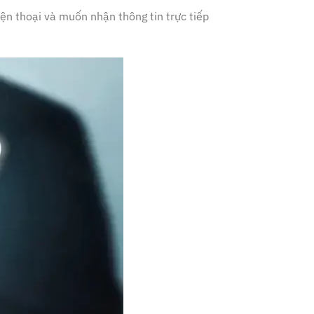
ện thoại và muốn nhận thông tin trực tiếp