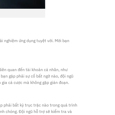
ải nghiệm ứng dụng tuyệt vời. Mời bạn
 liên quan đến tài khoản cá nhân, như
bạn gặp phải sự cố bất ngờ nào, đội ngũ
m gia cá cược mà không gặp gián đoạn.
p phải bất kỳ trục trặc nào trong quá trình
anh chóng. Đội ngũ hỗ trợ sẽ kiểm tra và