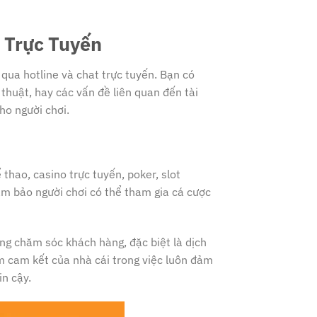
 Trực Tuyến
 qua hotline và chat trực tuyến. Bạn có
thuật, hay các vấn đề liên quan đến tài
ho người chơi.
thao, casino trực tuyến, poker, slot
ảm bảo người chơi có thể tham gia cá cược
ng chăm sóc khách hàng, đặc biệt là dịch
ểm cam kết của nhà cái trong việc luôn đảm
in cậy.