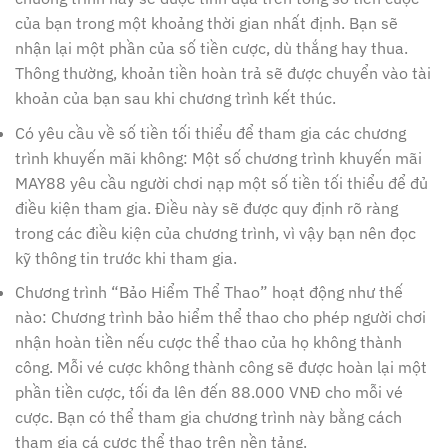
của bạn trong một khoảng thời gian nhất định. Bạn sẽ
nhận lại một phần của số tiền cược, dù thắng hay thua.
Thông thường, khoản tiền hoàn trả sẽ được chuyển vào tài
khoản của bạn sau khi chương trình kết thúc.
Có yêu cầu về số tiền tối thiểu để tham gia các chương
trình khuyến mãi không: Một số chương trình khuyến mãi
MAY88 yêu cầu người chơi nạp một số tiền tối thiểu để đủ
điều kiện tham gia. Điều này sẽ được quy định rõ ràng
trong các điều kiện của chương trình, vì vậy bạn nên đọc
kỹ thông tin trước khi tham gia.
Chương trình “Bảo Hiểm Thể Thao” hoạt động như thế
nào: Chương trình bảo hiểm thể thao cho phép người chơi
nhận hoàn tiền nếu cược thể thao của họ không thành
công. Mỗi vé cược không thành công sẽ được hoàn lại một
phần tiền cược, tối đa lên đến 88.000 VNĐ cho mỗi vé
cược. Bạn có thể tham gia chương trình này bằng cách
tham gia cá cược thể thao trên nền tảng.