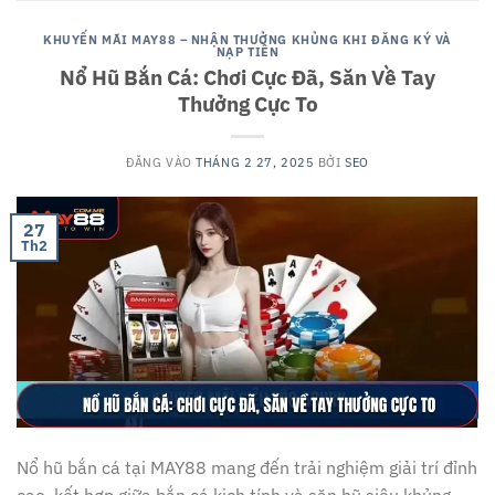
KHUYẾN MÃI MAY88 – NHẬN THƯỞNG KHỦNG KHI ĐĂNG KÝ VÀ
NẠP TIỀN
Nổ Hũ Bắn Cá: Chơi Cực Đã, Săn Về Tay
Thưởng Cực To
ĐĂNG VÀO
THÁNG 2 27, 2025
BỞI
SEO
27
Th2
Nổ hũ bắn cá tại MAY88 mang đến trải nghiệm giải trí đỉnh