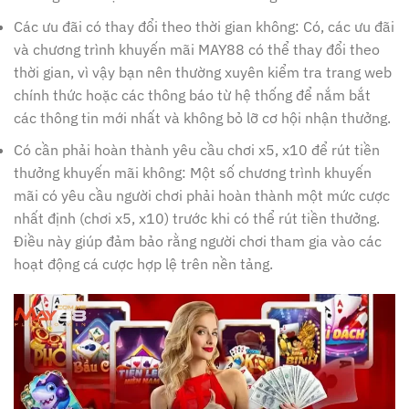
Các ưu đãi có thay đổi theo thời gian không: Có, các ưu đãi
và chương trình khuyến mãi MAY88 có thể thay đổi theo
thời gian, vì vậy bạn nên thường xuyên kiểm tra trang web
chính thức hoặc các thông báo từ hệ thống để nắm bắt
các thông tin mới nhất và không bỏ lỡ cơ hội nhận thưởng.
Có cần phải hoàn thành yêu cầu chơi x5, x10 để rút tiền
thưởng khuyến mãi không: Một số chương trình khuyến
mãi có yêu cầu người chơi phải hoàn thành một mức cược
nhất định (chơi x5, x10) trước khi có thể rút tiền thưởng.
Điều này giúp đảm bảo rằng người chơi tham gia vào các
hoạt động cá cược hợp lệ trên nền tảng.