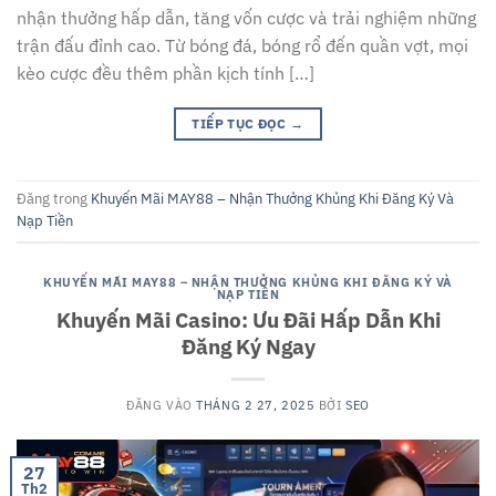
nhận thưởng hấp dẫn, tăng vốn cược và trải nghiệm những
trận đấu đỉnh cao. Từ bóng đá, bóng rổ đến quần vợt, mọi
kèo cược đều thêm phần kịch tính […]
TIẾP TỤC ĐỌC
→
Đăng trong
Khuyến Mãi MAY88 – Nhận Thưởng Khủng Khi Đăng Ký Và
Nạp Tiền
KHUYẾN MÃI MAY88 – NHẬN THƯỞNG KHỦNG KHI ĐĂNG KÝ VÀ
NẠP TIỀN
Khuyến Mãi Casino: Ưu Đãi Hấp Dẫn Khi
Đăng Ký Ngay
ĐĂNG VÀO
THÁNG 2 27, 2025
BỞI
SEO
27
Th2