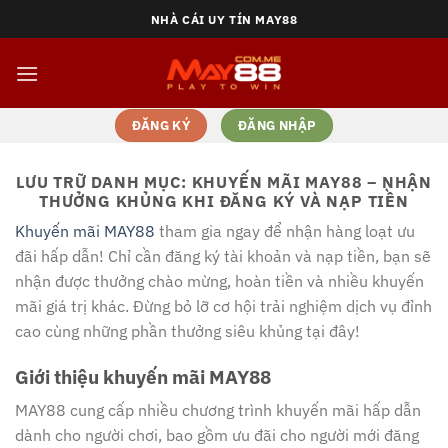
Bỏ
NHÀ CÁI UY TÍN MAY88
qua
nội
dung
ĐĂNG KÝ
ĐĂNG NHẬP
LƯU TRỮ DANH MỤC:
KHUYẾN MÃI MAY88 – NHẬN
THƯỞNG KHỦNG KHI ĐĂNG KÝ VÀ NẠP TIỀN
Khuyến mãi
M
A
Y88
tham gia ngay để nhận hàng loạt ưu
đãi hấp dẫn! Chỉ cần đăng ký tài khoản và nạp tiền, bạn sẽ
nhận được thưởng chào mừng, hoàn tiền và nhiều khuyến
mãi giá trị khác. Đừng bỏ lỡ cơ hội trải nghiệm dịch vụ đỉnh
cao cùng những phần thưởng siêu khủng tại đây!
Giới thiệu khuyến mãi MAY88
MAY88 cung cấp nhiều chương trình khuyến mãi hấp dẫn
dành cho người chơi, bao gồm ưu đãi cho người mới đăng