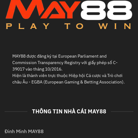
MAY88
được đăng ký tại European Parliament and
Commission Transparency Registry với giấy phép số C-
39017 vào tháng 10/2016.
Hiện là thành viên trực thuộc Hiệp hội Cá cược và Trò chơi
châu Âu - EGBA (European Gaming & Betting Association).
THÔNG TIN NHÀ CÁI MAY88
Đinh Minh MAY88