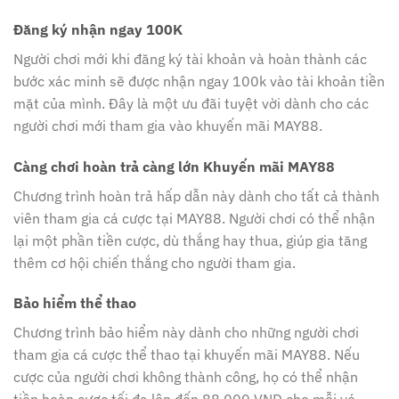
Đăng ký nhận ngay 100K
Người chơi mới khi đăng ký tài khoản và hoàn thành các
bước xác minh sẽ được nhận ngay 100k vào tài khoản tiền
mặt của mình. Đây là một ưu đãi tuyệt vời dành cho các
người chơi mới tham gia vào khuyến mãi MAY88.
Càng chơi hoàn trả càng lớn Khuyến mãi MAY88
Chương trình hoàn trả hấp dẫn này dành cho tất cả thành
viên tham gia cá cược tại MAY88. Người chơi có thể nhận
lại một phần tiền cược, dù thắng hay thua, giúp gia tăng
thêm cơ hội chiến thắng cho người tham gia.
Bảo hiểm thể thao
Chương trình bảo hiểm này dành cho những người chơi
tham gia cá cược thể thao tại khuyến mãi MAY88. Nếu
cược của người chơi không thành công, họ có thể nhận