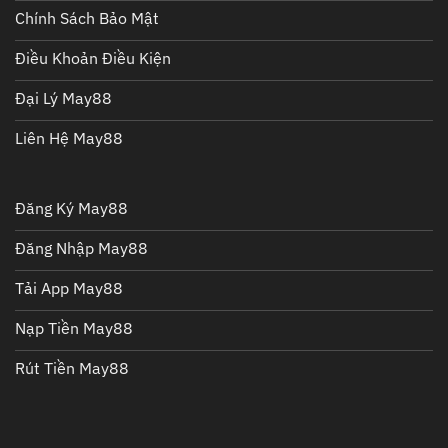
Chính Sách Bảo Mật
Điều Khoản Điều Kiện
Đại Lý May88
Liên Hệ May88
Đăng Ký May88
Đăng Nhập May88
Tải App May88
Nạp Tiền May88
Rút Tiền May88