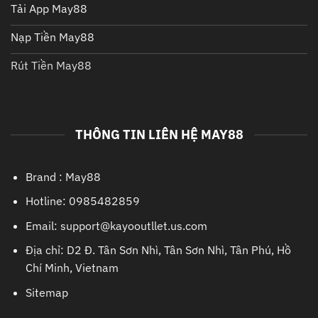
Tải App May88
Nạp Tiền May88
Rút Tiền May88
THÔNG TIN LIÊN HỆ MAY88
Brand :
May88
Hotline: 0985482859
Email:
support@kayooutllet.us.com
Địa chỉ: D2 Đ. Tân Sơn Nhì, Tân Sơn Nhì, Tân Phú, Hồ
Chí Minh, Vietnam
Sitemap