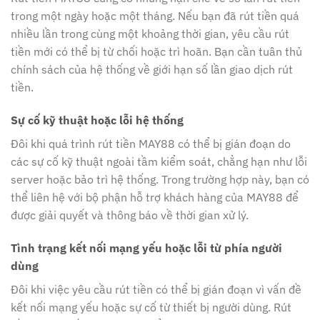
trong một ngày hoặc một tháng. Nếu bạn đã rút tiền quá
nhiều lần trong cùng một khoảng thời gian, yêu cầu rút
tiền mới có thể bị từ chối hoặc trì hoãn. Bạn cần tuân thủ
chính sách của hệ thống về giới hạn số lần giao dịch rút
tiền.
Sự cố kỹ thuật hoặc lỗi hệ thống
Đôi khi quá trình rút tiền MAY88 có thể bị gián đoạn do
các sự cố kỹ thuật ngoài tầm kiểm soát, chẳng hạn như lỗi
server hoặc bảo trì hệ thống. Trong trường hợp này, bạn có
thể liên hệ với bộ phận hỗ trợ khách hàng của MAY88 để
được giải quyết và thông báo về thời gian xử lý.
Tình trạng kết nối mạng yếu hoặc lỗi từ phía người
dùng
Đôi khi việc yêu cầu rút tiền có thể bị gián đoạn vì vấn đề
kết nối mạng yếu hoặc sự cố từ thiết bị người dùng. Rút