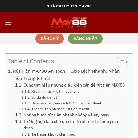
Bỏ
NHÀ CÁI UY TÍN MAY88
qua
nội
dung
ĐĂNG KÝ
ĐĂNG NHẬP
Table of Contents
Rút Tiền MAY88 An Toàn – Giao Dịch Nhanh, Nhận
Tiền Trong 5 Phút
Cùng tìm hiểu những điều kiện cần để rút tiền MAY88
Xác minh tài khoản người chơi
Số dư đủ để rút
Đảm bảo các giao dịch trước đã hoàn thành
Tuân thủ chính sách rút tiền MAY88
Những bước rút tiền nhanh chóng về tay ngay
Trường hợp làm cho quá trình rút tiền trở nên gián
đoạn
Tài khoản không chính xác