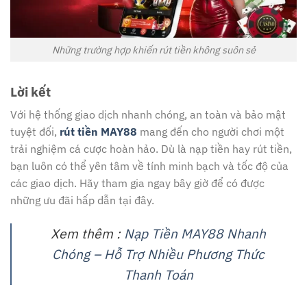
Những trường hợp khiến rút tiền không suôn sẻ
Lời kết
Với hệ thống giao dịch nhanh chóng, an toàn và bảo mật
tuyệt đối,
rút tiền MAY88
mang đến cho người chơi một
trải nghiệm cá cược hoàn hảo. Dù là nạp tiền hay rút tiền,
bạn luôn có thể yên tâm về tính minh bạch và tốc độ của
các giao dịch. Hãy tham gia ngay bây giờ để có được
những ưu đãi hấp dẫn tại đây.
Xem thêm :
Nạp Tiền MAY88 Nhanh
Chóng – Hỗ Trợ Nhiều Phương Thức
Thanh Toán